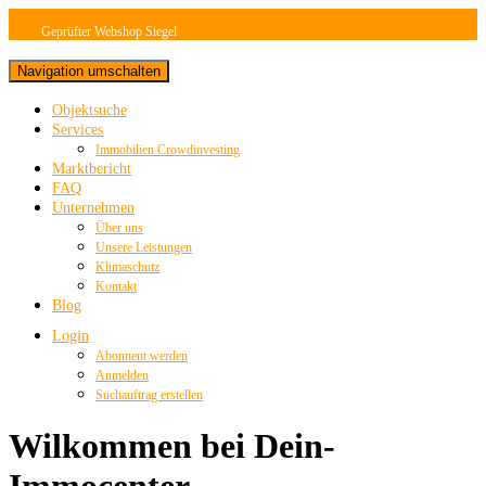
Geprüfter Webshop Siegel
Navigation umschalten
Objektsuche
Services
Immobilien Crowdinvesting
Marktbericht
FAQ
Unternehmen
Über uns
Unsere Leistungen
Klimaschutz
Kontakt
Blog
Login
Abonnent werden
Anmelden
Suchauftrag erstellen
Wilkommen bei Dein-